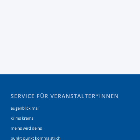
SERVICE FÜR VERANSTALTER*INNEN
augenblick mal
krims krams
meins wird deins
punkt punkt komma strich