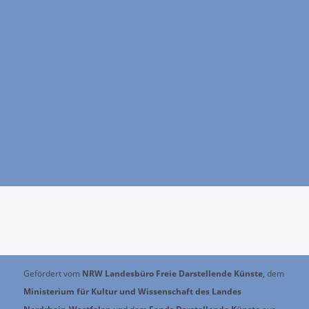
Gefördert vom
NRW Landesbüro Freie Darstellende Künste
, dem
Ministerium für Kultur und Wissenschaft des Landes