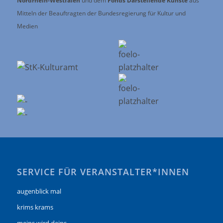
Nordrhein-Westfalen
und dem
Fonds Darstellende Künste
aus
Mitteln der Beauftragten der Bundesregierung für Kultur und
Medien
SERVICE FÜR VERANSTALTER*INNEN
augenblick mal
krims krams
meins wird deins